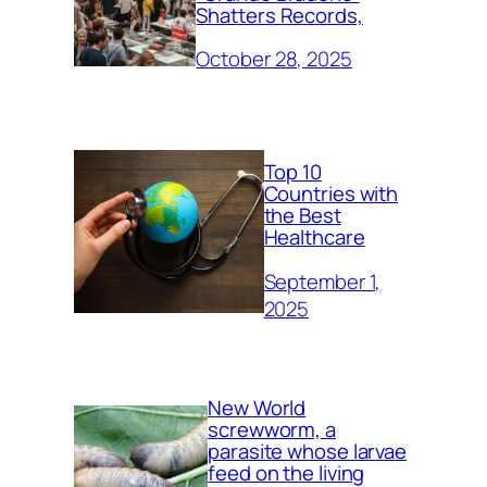
Shatters Records,
October 28, 2025
Top 10
Countries with
the Best
Healthcare
September 1,
2025
New World
screwworm, a
parasite whose larvae
feed on the living