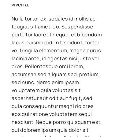
viverra.
Nulla tortor ex, sodales id mollis ac,
feugiat sit amet leo. Suspendisse
porttitor laoreet neque, et bibendum
lacus euismod id. In tincidunt, tortor
vel fringilla elementum, magna purus
lacinia ante, id egestas nisi justo vel
eros. Pellentesque orci lorem,
accumsan sed aliquam sed, pretium
sed nunc. Nemo enim ipsam
voluptatem quia voluptas sit
aspernatur aut odit aut fugit, sed
quia consequuntur magni dolores
eos qui ratione voluptatem sequi
nesciunt. Neque porro quisquam est,
qui dolorem ipsum quia dolor sit