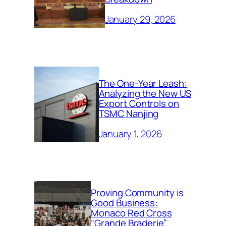
January 29, 2026
The One-Year Leash:
Analyzing the New US
Export Controls on
TSMC Nanjing
January 1, 2026
Proving Community is
Good Business:
Monaco Red Cross
“Grande Braderie”