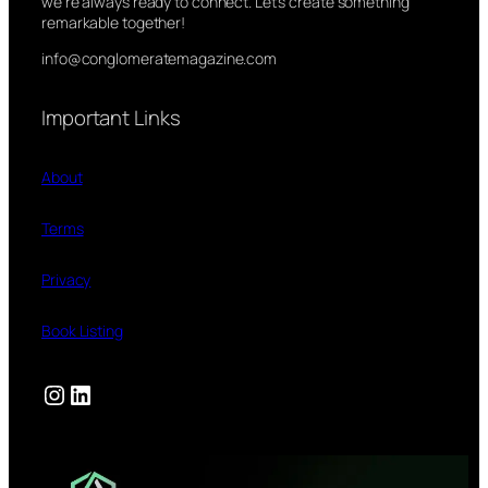
we’re always ready to connect. Let’s create something
remarkable together!
info@conglomeratemagazine.com
Important Links
About
Terms
Privacy
Book Listing
Instagram
LinkedIn